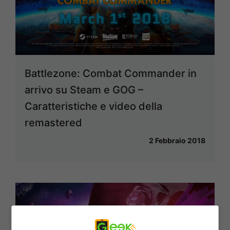
Battlezone: Combat Commander in
arrivo su Steam e GOG –
Caratteristiche e video della
remastered
2 Febbraio 2018