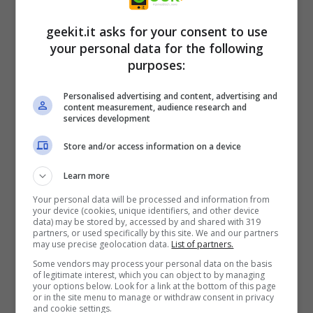
geekit.it asks for your consent to use
your personal data for the following
purposes:
Personalised advertising and content, advertising and
content measurement, audience research and
Mike Dies, il nuovo MetroidVania di
services development
Psydra Games in arrivo su Steam –
Store and/or access information on a device
Video
Learn more
2 Febbraio 2018
Your personal data will be processed and information from
your device (cookies, unique identifiers, and other device
data) may be stored by, accessed by and shared with 319
partners, or used specifically by this site. We and our partners
may use precise geolocation data.
List of partners.
Some vendors may process your personal data on the basis
of legitimate interest, which you can object to by managing
your options below. Look for a link at the bottom of this page
or in the site menu to manage or withdraw consent in privacy
and cookie settings.