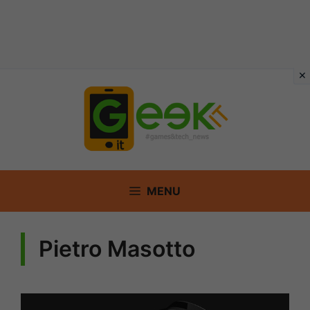
Vai
al
contenuto
MENU
Pietro Masotto