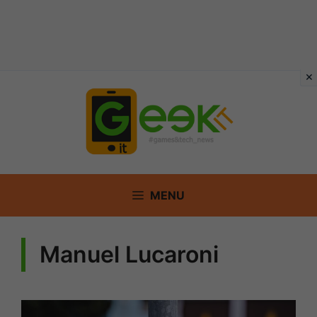
Vai
al
contenuto
MENU
Manuel Lucaroni