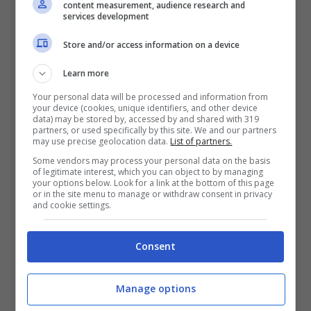
content measurement, audience research and
services development
Articoli recenti
Store and/or access information on a device
L’errore da 780 Milioni di
Learn more
dollari: la storia dei Bitcoin
perduti in discarica
Your personal data will be processed and information from
your device (cookies, unique identifiers, and other device
Realtà virtuale al top:
data) may be stored by, accessed by and shared with 319
partners, or used specifically by this site. We and our partners
offerte imperdibili su Meta
may use precise geolocation data.
List of partners.
Quest 3 e 3S!
Some vendors may process your personal data on the basis
of legitimate interest, which you can object to by managing
iPhone SE 4: design
your options below. Look for a link at the bottom of this page
rinnovato, fotocamera
or in the site menu to manage or withdraw consent in privacy
and cookie settings.
potenziata e prezzo in
crescita?
Consent
iPhone: Safari o Chrome?
Quale browser scegliere e
Manage options
perché