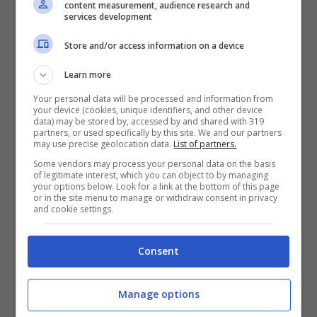
content measurement, audience research and
services development
Articoli recenti
Store and/or access information on a device
L’errore da 780 Milioni di
Learn more
dollari: la storia dei Bitcoin
perduti in discarica
Your personal data will be processed and information from
your device (cookies, unique identifiers, and other device
Realtà virtuale al top:
data) may be stored by, accessed by and shared with 319
partners, or used specifically by this site. We and our partners
offerte imperdibili su Meta
may use precise geolocation data.
List of partners.
Quest 3 e 3S!
Some vendors may process your personal data on the basis
of legitimate interest, which you can object to by managing
iPhone SE 4: design
your options below. Look for a link at the bottom of this page
rinnovato, fotocamera
or in the site menu to manage or withdraw consent in privacy
and cookie settings.
potenziata e prezzo in
crescita?
Consent
iPhone: Safari o Chrome?
Quale browser scegliere e
Manage options
perché