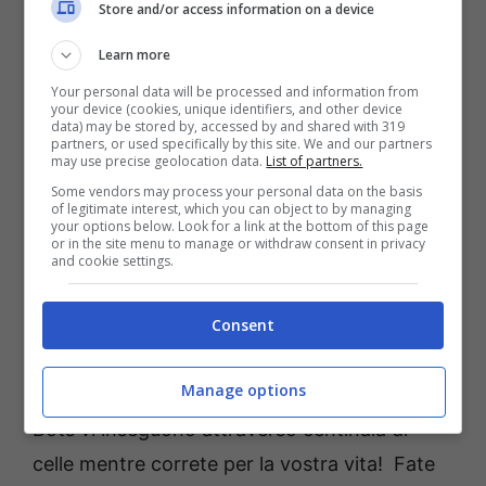
Store and/or access information on a device
Bounty Bob Strikes Back
– Bounty Bob è
tornato ed è pronto per una nuova avventura
Learn more
dopo le sue imprese sotterranee in Miner
Your personal data will be processed and information from
your device (cookies, unique identifiers, and other device
2049er. Aiutate Bob a recuperare una serie di
data) may be stored by, accessed by and shared with 319
partners, or used specifically by this site. We and our partners
nuove caverne nella miniera di uranio
may use precise geolocation data.
List of partners.
abbandonata da Nuclear Ned, evitando
Some vendors may process your personal data on the basis
of legitimate interest, which you can object to by managing
scorie radioattive e organismi mutanti, e
your options below. Look for a link at the bottom of this page
or in the site menu to manage or withdraw consent in privacy
sventate i piani del malvagio Yukon Yohan!
and cookie settings.
Frenzy
– Intrappolati in un bizzarro labirinto
Consent
alieno, dovete trovare un modo per fuggire. I
Manage options
Sentry Bots standard e gli scheletrici Murder
Bots vi inseguono attraverso centinaia di
celle mentre correte per la vostra vita! Fate