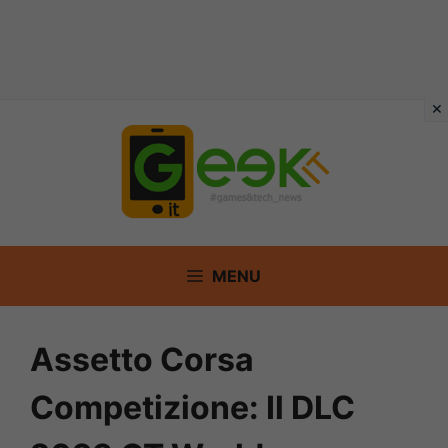
Vai
al
contenuto
MENU
Assetto Corsa
Competizione: Il DLC