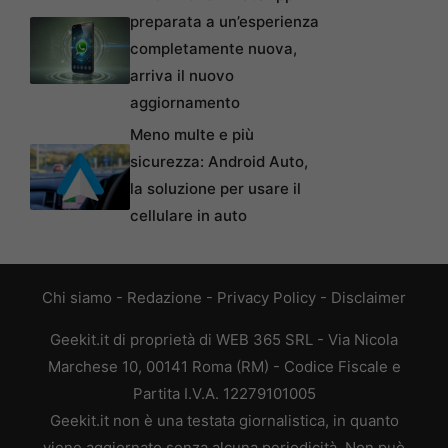
preparata a un’esperienza
completamente nuova,
arriva il nuovo
aggiornamento
Meno multe e più
sicurezza: Android Auto,
la soluzione per usare il
cellulare in auto
Chi siamo
-
Redazione
-
Privacy Policy
-
Disclaimer
Geekit.it di proprietà di WEB 365 SRL - Via Nicola
Marchese 10, 00141 Roma (RM) - Codice Fiscale e
Partita I.V.A. 12279101005
Geekit.it non è una testata giornalistica, in quanto
viene aggiornato senza alcuna periodicità. Non può