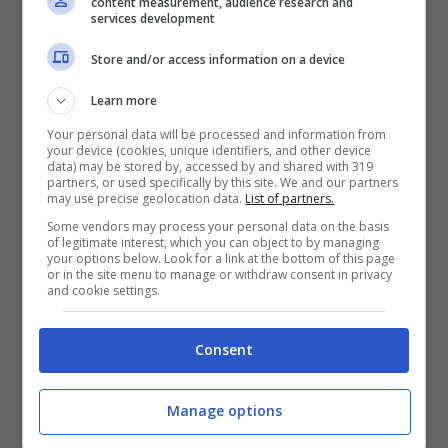
content measurement, audience research and
services development
Store and/or access information on a device
Learn more
Your personal data will be processed and information from
your device (cookies, unique identifiers, and other device
data) may be stored by, accessed by and shared with 319
partners, or used specifically by this site. We and our partners
Fino ad ora, il DLC GT World Challenge 2023
may use precise geolocation data.
List of partners.
era disponibile esclusivamente su PC, ora
Some vendors may process your personal data on the basis
of legitimate interest, which you can object to by managing
anche i piloti virtuali PlayStation 5 e Xbox
your options below. Look for a link at the bottom of this page
or in the site menu to manage or withdraw consent in privacy
Series X|S potranno acquistarlo al prezzo di
and cookie settings.
€12.99. Questo DLC aggiunge tre nuovi bolidi
Consent
alla già vasta collezione di auto reali presenti
nel gioco, tra cui la
Ferrari 296
, la
Porsche
Manage options
911 GT3 R
e la
Lamborghini Huracan GT3