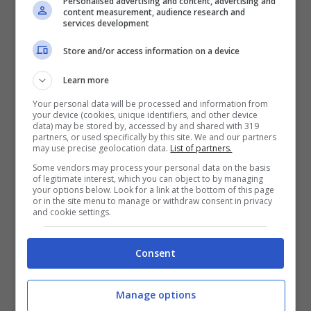
Personalised advertising and content, advertising and
gamma di abilità in
Aragami 2
per svolgere
content measurement, audience research and
services development
una serie di compiti al fine di raggiungere
l’obiettivo principale: contattare un
Store and/or access information on a device
informatore anonimo che è entrato in
Learn more
contatto con il clan Aragami per fornire
Your personal data will be processed and information from
informazione.
your device (cookies, unique identifiers, and other device
data) may be stored by, accessed by and shared with 319
partners, or used specifically by this site. We and our partners
may use precise geolocation data.
List of partners.
Aragami 2
uscirà su PlayStation 4, PlayStation
Some vendors may process your personal data on the basis
5, Xbox One, Xbox Series S/X e PC il 17
of legitimate interest, which you can object to by managing
your options below. Look for a link at the bottom of this page
settembre 2021. I membri di Game Pass
or in the site menu to manage or withdraw consent in privacy
and cookie settings.
possono già pre-scaricare il gioco tramite la
libreria di Xbox Game Pass.
Consent
Manage options