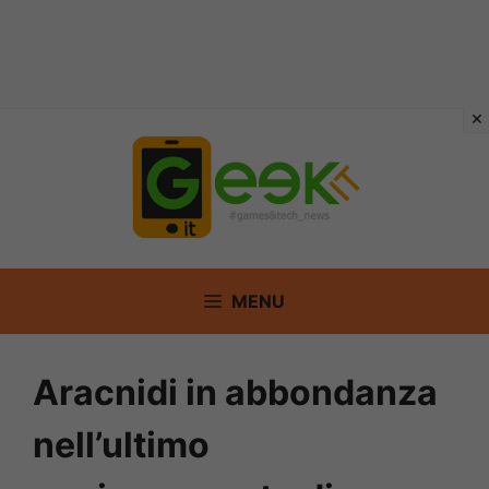
Vai
al
contenuto
MENU
Aracnidi in abbondanza
nell’ultimo