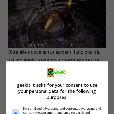
Oltre alle nuove entusiasmanti funzionalità,
l’ultimo aggiornamento apporta anche una
serie di miglioramenti, migliorando
ulteriormente l’esperienza di gioco
geekit.it asks for your consent to use
complessiva. Il sistema di smembramento è
your personal data for the following
stato perfezionato, offrendo ai giocatori
purposes:
meccaniche di combattimento più realistiche
Personalised advertising and content, advertising and
e soddisfacenti. Sono state aggiunte anche
content measurement, audience research and