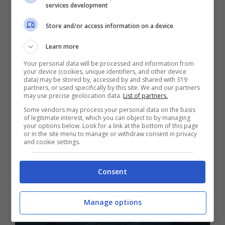
services development
nuove impostazioni di personalizzazione della
grafica. Lo stesso Achille ha ricevuto un
Store and/or access information on a device
restyling visivo, conferendogli un nuovo
Learn more
aspetto sorprendente. Inoltre, sono state
Your personal data will be processed and information from
implementate numerose correzioni di bug e
your device (cookies, unique identifiers, and other device
data) may be stored by, accessed by and shared with 319
aggiornamenti minori, tra cui il miglioramento
partners, or used specifically by this site. We and our partners
may use precise geolocation data.
List of partners.
delle prestazioni e la risoluzione di problemi
Some vendors may process your personal data on the basis
of legitimate interest, which you can object to by managing
come l’impossibilità di colpire i nemici durante
your options below. Look for a link at the bottom of this page
or in the site menu to manage or withdraw consent in privacy
gli scatti durante gli attacchi combo. Con
and cookie settings.
questi miglioramenti, i giocatori possono
aspettarsi un’esperienza di gioco più fluida,
Consent
raffinata e divertente.
Manage options