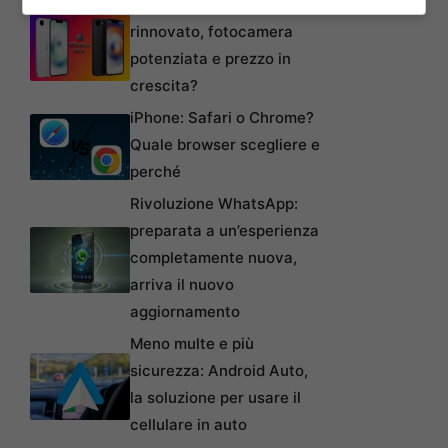
iPhone SE 4: design
rinnovato, fotocamera
potenziata e prezzo in
crescita?
iPhone: Safari o Chrome?
Quale browser scegliere e
perché
Rivoluzione WhatsApp:
preparata a un’esperienza
completamente nuova,
arriva il nuovo
aggiornamento
Meno multe e più
sicurezza: Android Auto,
la soluzione per usare il
cellulare in auto