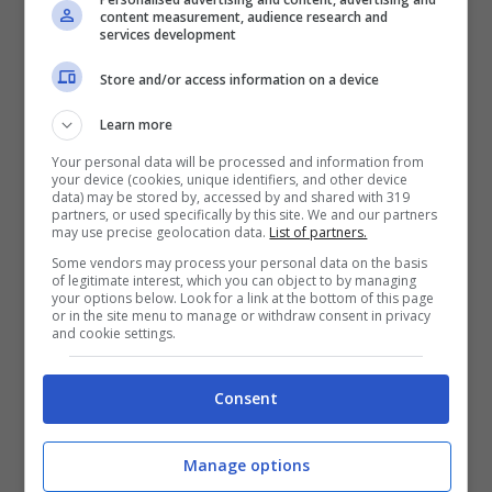
content measurement, audience research and
services development
SWORD ART ONLINE Last Recollection
sarà
Store and/or access information on a device
disponibile il 6 ottobre 2023 per Playstation
Learn more
4, PlayStation 5, Xbox One, Xbox Series X|S e
Your personal data will be processed and information from
your device (cookies, unique identifiers, and other device
PC.
data) may be stored by, accessed by and shared with 319
partners, or used specifically by this site. We and our partners
may use precise geolocation data.
List of partners.
Some vendors may process your personal data on the basis
of legitimate interest, which you can object to by managing
Articoli recenti
your options below. Look for a link at the bottom of this page
L’errore da 780 Milioni di
or in the site menu to manage or withdraw consent in privacy
and cookie settings.
dollari: la storia dei Bitcoin
perduti in discarica
Consent
Realtà virtuale al top:
offerte imperdibili su Meta
Quest 3 e 3S!
Manage options