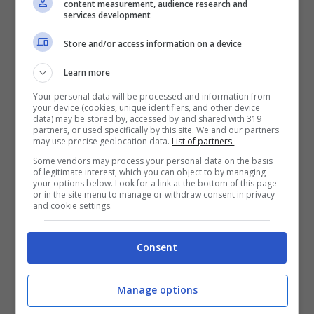
content measurement, audience research and
services development
tra cui incantesimi a bersaglio singolo,
trappole, area di effetto (attacchi ad
Store and/or access information on a device
area), danni al secondo (DPS) e
Learn more
incantesimi difensivi.
Your personal data will be processed and information from
Utilizza un arco magico con quattro
your device (cookies, unique identifiers, and other device
data) may be stored by, accessed by and shared with 319
diversi tipi di frecce come freccia
partners, or used specifically by this site. We and our partners
may use precise geolocation data.
List of partners.
normale, freccia di rimbalzo, freccia
Some vendors may process your personal data on the basis
of legitimate interest, which you can object to by managing
esplosiva e freccia passante.
your options below. Look for a link at the bottom of this page
or in the site menu to manage or withdraw consent in privacy
Approfitta di un grande XP e sistema di
and cookie settings.
aggiornamento che motiva i giocatori a
esplorare completamente ogni terra e
Consent
dungeon.
Sperimenta aree di gioco uniche con
Manage options
piattaforme entusiasmanti che