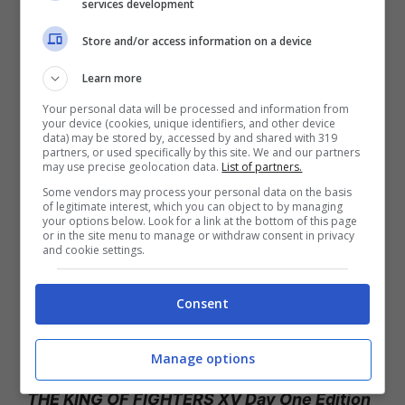
services development
300 brani famosi dell’intera serie
THE KING
OF FIGHTERS
e altro ancora. I giocatori
Store and/or access information on a device
saranno anche in grado di personalizzare i
Learn more
loro combattimenti per riprodurre i loro brani
Your personal data will be processed and information from
preferiti in sottofondo.
your device (cookies, unique identifiers, and other device
data) may be stored by, accessed by and shared with 319
partners, or used specifically by this site. We and our partners
may use precise geolocation data.
List of partners.
I pre-order sono disponibili da oggi sulle
Some vendors may process your personal data on the basis
seguenti edizioni per PlayStation®5,
of legitimate interest, which you can object to by managing
your options below. Look for a link at the bottom of this page
PlayStation®4 e Xbox Series X|S:
or in the site menu to manage or withdraw consent in privacy
and cookie settings.
THE KING OF FIGHTERS XV Standard Edition
Consent
Contiene il gioco base (versione
fisica/digitale): $59.99/€59.99
Manage options
THE KING OF FIGHTERS XV Day One Edition