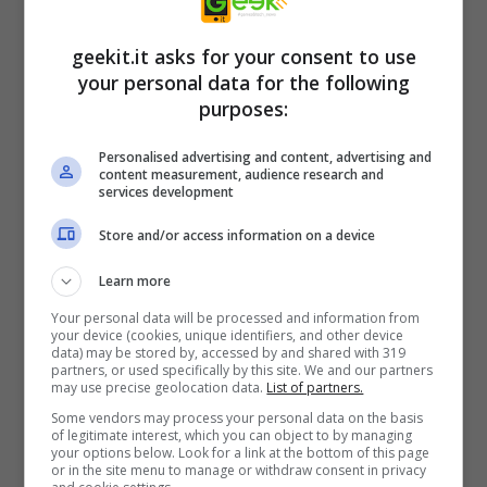
Perfetto per chi ricerca un notebook da
geekit.it asks for your consent to use
gaming particolarmente sottile e leggero è,
your personal data for the following
invece,
Thin 15
, che vanta uno spessore di
purposes:
appena 21,7 mm, ed è in vendita a 749 euro,
Personalised advertising and content, advertising and
anziché 1.049 euro.
content measurement, audience research and
services development
Sempre dedicata agli appassionati dei
Store and/or access information on a device
videogiochi è poi la
console portatile Claw
, la
primacon CPU Intel® Core™ Ultra e dotata
Learn more
della tecnologia Intel® XeSS, che per gli
Your personal data will be processed and information from
your device (cookies, unique identifiers, and other device
Amazon Prime Day sarà acquistabile a 599
data) may be stored by, accessed by and shared with 319
partners, or used specifically by this site. We and our partners
Euro, anziché 899 Euro.
may use precise geolocation data.
List of partners.
Some vendors may process your personal data on the basis
of legitimate interest, which you can object to by managing
Infine, quanti desiderano un compagno
your options below. Look for a link at the bottom of this page
or in the site menu to manage or withdraw consent in privacy
quotidiano per lo studio o il lavoro affidabile e