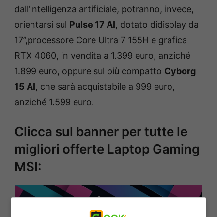
dall’intelligenza artificiale, potranno, invece,
orientarsi sul
Pulse 17 AI
, dotato didisplay da
17’’,processore Core Ultra 7 155H e grafica
RTX 4060, in vendita a 1.399 euro, anziché
1.899 euro, oppure sul più compatto
Cyborg
15 AI
, che sarà acquistabile a 999 euro,
anziché 1.599 euro.
Clicca sul banner per tutte le
migliori offerte Laptop Gaming
MSI: