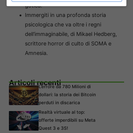
gotica.
Immergiti in una profonda storia
psicologica che va oltre i regni
dell’immaginabile, di Mikael Hedberg,
scrittore horror di culto di SOMA e
Amnesia.
Articoli recenti
L’errore da 780 Milioni di
dollari: la storia dei Bitcoin
perduti in discarica
Realtà virtuale al top:
offerte imperdibili su Meta
Quest 3 e 3S!