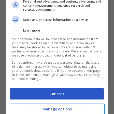
Personalised advertising and content, advertising and
atmosferico degno del gioco che ha
content measurement, audience research and
services development
dato il via al genere.
Store and/or access information on a device
Immergiti in un mondo pieno di suoni
che ti faranno accapponare la pelle
Learn more
con una colonna sonora doom jazz
Your personal data will be processed and information from
your device (cookies, unique identifiers, and other device
inquietante ma ipnotizzante.
data) may be stored by, accessed by and shared with 319
partners, or used specifically by this site. We and our partners
Goditi il ​​brivido di una sopravvivenza
may use precise geolocation data.
List of partners.
disperata in un mondo in cui la realtà
Some vendors may process your personal data on the basis
of legitimate interest, which you can object to by managing
inizia a sgretolarsi, il male si nasconde
your options below. Look for a link at the bottom of this page
or in the site menu to manage or withdraw consent in privacy
dietro ogni ombra e le munizioni
and cookie settings.
scarseggiano.
Consent
Vivi questo incubo dalla prospettiva di
Emily Hartwood o Edward Carnby e
Manage options
svela gli oscuri segreti di una villa