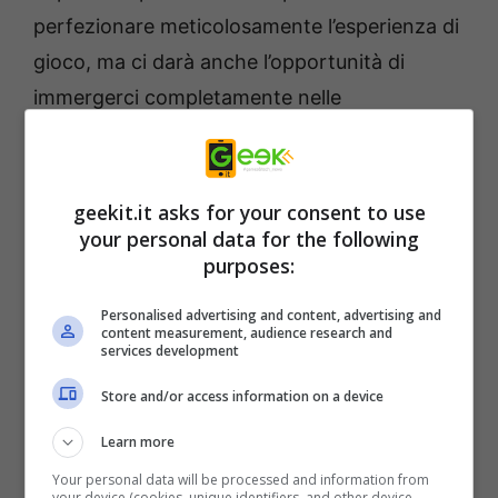
perfezionare meticolosamente l’esperienza di
gioco, ma ci darà anche l’opportunità di
immergerci completamente nelle
straordinarie uscite di ottobre.
Alone in the Dark
è una lettera d’amore
geekit.it asks for your consent to use
all’originale rivoluzionario che ti permette di
your personal data for the following
purposes:
vivere una storia inquietante attraverso gli
occhi di uno dei due protagonisti: gioca nei
Personalised advertising and content, advertising and
content measurement, audience research and
panni di Edward Carnby o Emily Hartwood in
services development
questa re-immaginazione del classico gioco
Store and/or access information on a device
survival horror in cui l’horror psicologico
Learn more
incontra il gotico meridionale. Esplora i tuoi
Your personal data will be processed and information from
ambienti, combatti mostri, risolvi enigmi e
your device (cookies, unique identifiers, and other device