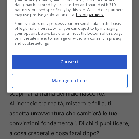
data) may be stored by, accessed by and shared with 319
scopri la difficile verità di Derceto Manor…
partners, or used specifically by this site. We and our partners
may use precise geolocation data.
List of partners.
Nel profondo sud del 1920, lo zio di Emily
Some vendors may process your personal data on the basis
of legitimate interest, which you can object to by managing
Hartwood è scomparso. Insieme
your options below. Look for a link at the bottom of this page
or in the site menu to manage or withdraw consent in privacy
all’investigatore privato Edward Carnby,
and cookie settings.
intraprende un viaggio verso Derceto Manor,
Consent
una casa per malati mentali dove qualcosa è
in agguato. Incontrerai strani residenti, regni
Manage options
da incubo e mostri pericolosi e alla fine
scoprirai la trama del male nascente.
All’incrocio tra realtà, mistero e follia, ti
aspetta un’avventura che cambierà le tue
convinzioni fondamentali. Di chi ti puoi fidare,
a cosa crederai e cosa farai dopo?