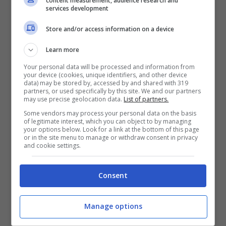
content measurement, audience research and
avanzato e video di alta qualità.
services development
Store and/or access information on a device
Adobe ha concluso che è in sviluppo Flash
Learn more
Player 12 per PC.
Your personal data will be processed and information from
Adobe Flash, uno standard PC per la
your device (cookies, unique identifiers, and other device
data) may be stored by, accessed by and shared with 319
distribuzione di pubblicità e giochi per il
partners, or used specifically by this site. We and our partners
may use precise geolocation data.
List of partners.
decennio passato, è diminuito con i adozione
Some vendors may process your personal data on the basis
mobili a causa che molti hanno affermato che
of legitimate interest, which you can object to by managing
your options below. Look for a link at the bottom of this page
Flash non opera bene nel settore
or in the site menu to manage or withdraw consent in privacy
and cookie settings.
mobile.Apple, che guida il settore mobile, con
dispositivi come l’iPhone e iPad , non ha il
Consent
supporto Flash in qualsiasi dispositivo mobile
iOS.
Manage options