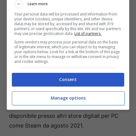
Learn more
“Con TROY abbiamo creato un’esperienza
Your personal data will be processed and information from
your device (cookies, unique identifiers, and other device
Total War davvero unica”,
ha detto la
data) may be stored by, accessed by and shared with 319
partners, or used specifically by this site. We and our partners
direttrice del gioco Maya Georgieva.
“Siamo
may use precise geolocation data.
List of partners.
davvero fieri di ciò che il nostro team del
Some vendors may process your personal data on the basis
of legitimate interest, which you can object to by managing
Creative Assembly Sofia ha realizzato nel
your options below. Look for a link at the bottom of this page
or in the site menu to manage or withdraw consent in privacy
ricreare questo periodo iconico, e siamo
and cookie settings.
convinti che sia un grande passo avanti per
la serie”.
Consent
A Total War Saga: TROY
esce in esclusiva su
Manage options
Epic Games Store oggi alle 15:00 CET, e sarà
disponibile presso altri store digitali per PC
come Steam da agosto 2021.