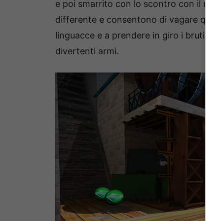
e poi smarrito con lo scontro con il maf
differente e consentono di vagare qua 
linguacce e a prendere in giro i bruti di 
divertenti armi.