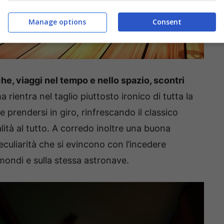
Manage options
Consent
che, viaggi nel tempo e nello spazio, scontri
 rientra nel taglio piuttosto ironico di tutta la
e prendersi in giro, rinfrescando il classico
ità al tutto. A corredo inoltre una buona
eculiarità che si evincono con l’incedere
i mondi e sulla stessa astronave.