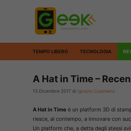
Vai
al
contenuto
TEMPO LIBERO
TECNOLOGIA
RE
A Hat in Time – Rece
13 Dicembre 2017
di
Ignazio Cusimano
A Hat in Time
è un platform 3D di stampo
riesce, al contempo, a innovare con su
Un platform che, a detta degli stessi svil