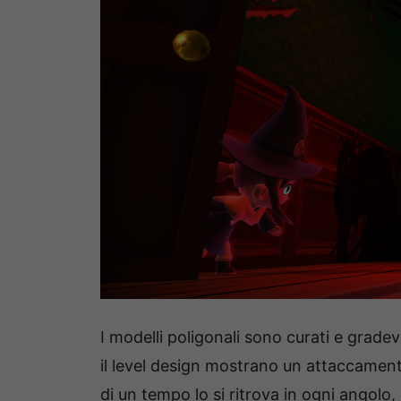
I modelli poligonali sono curati e grad
il level design mostrano un attaccamento 
di un tempo lo si ritrova in ogni angolo