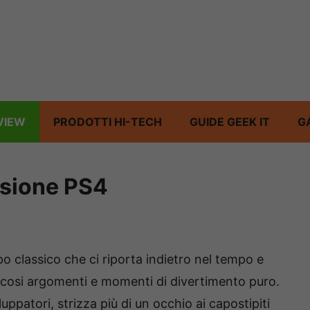
VIEW
PRODOTTI HI-TECH
GUIDE GEEK IT
G
nsione PS4
 classico che ci riporta indietro nel tempo e
ccosi argomenti e momenti di divertimento puro.
uppatori, strizza più di un occhio ai capostipiti