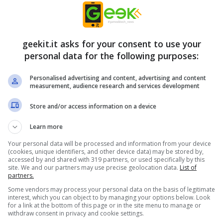
ioso. I mondi sono sviluppati in maniera
e là con una protagonista sempre pronta a fare
turno. E a prenderli a colpi di ombrello e di altre
geekit.it asks for your consent to use your
personal data for the following purposes:
Personalised advertising and content, advertising and content
measurement, audience research and services development
Store and/or access information on a device
Learn more
Your personal data will be processed and information from your device
(cookies, unique identifiers, and other device data) may be stored by,
accessed by and shared with 319 partners, or used specifically by this
site. We and our partners may use precise geolocation data.
List of
partners.
Some vendors may process your personal data on the basis of legitimate
interest, which you can object to by managing your options below. Look
for a link at the bottom of this page or in the site menu to manage or
withdraw consent in privacy and cookie settings.