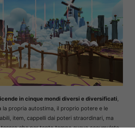
vicende in cinque mondi diversi e diversificati
,
 la propria autostima, il proprio potere e le
ili, item, cappelli dai poteri straordinari, ma
, tesoro che per tanto tempo aveva accumulato