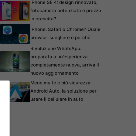
iPhone SE 4: design rinnovato,
fotocamera potenziata e prezzo
in crescita?
iPhone: Safari o Chrome? Quale
browser scegliere e perché
Rivoluzione WhatsApp:
preparata a un’esperienza
completamente nuova, arriva il
nuovo aggiornamento
Meno multe e più sicurezza:
Android Auto, la soluzione per
usare il cellulare in auto