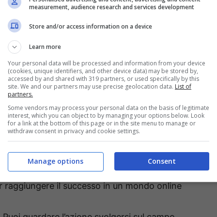
measurement, audience research and services development
Store and/or access information on a device
Learn more
Your personal data will be processed and information from your device
(cookies, unique identifiers, and other device data) may be stored by,
accessed by and shared with 319 partners, or used specifically by this
site. We and our partners may use precise geolocation data.
List of
partners.
Some vendors may process your personal data on the basis of legitimate
interest, which you can object to by managing your options below. Look
 classica. Il gioco rende omaggio ai giochi
for a link at the bottom of this page or in the site menu to manage or
withdraw consent in privacy and cookie settings.
n cui il gameplay era semplificato e la giocabilità
Manage options
Consent
gioco basato sulle abilità che richiede una
r raggiungere il successo in un mondo online
 Puoi guardare l’azione svolgersi sul campo