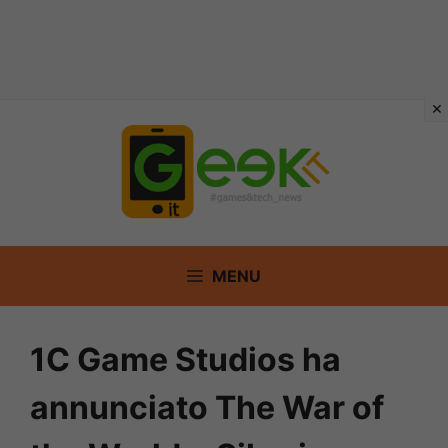
Vai
al
contenuto
MENU
1C Game Studios ha
annunciato The War of