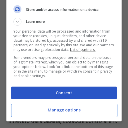
che non sono così comuni al giorno d’oggi. Il
Store and/or access information on a device
nostro obiettivo principale è raccontare una
storia interessante e credibile, presentare al
Learn more
giocatore un cast di personaggi pittoreschi e
Your personal data will be processed and information from
your device (cookies, unique identifiers, and other device
immergerlo in un’avventura spettacolare su
data) may be stored by, accessed by and shared with 319
partners, or used specifically by this site. We and our partners
larga scala”.
may use precise geolocation data.
List of partners.
Some vendors may process your personal data on the basis
of legitimate interest, which you can object to by managing
Sergei “SerB” Burkatovskiy, sceneggiatore,
your options below. Look for a link at the bottom of this page
or in the site menu to manage or withdraw consent in privacy
autore: “L’idea della
The War of the Worlds:
and cookie settings.
Siberia
è stato formato quasi vent’anni fa,
Consent
durante una conferenza degli sviluppatori di
videogiochi un tempo popolare nel 2005.
Manage options
Treppiedi marziani contro il paesaggio
innevato della Siberia, cosacchi contro alieni: