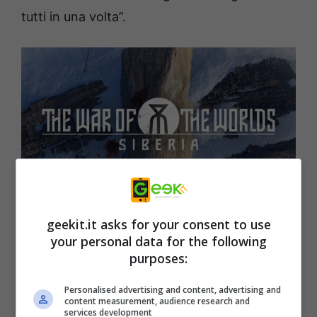
tutti in una volta”.
Andrey Shumakov, produttore di
The War of
geekit.it asks for your consent to use
the Worlds: Siberia
: “Quando stavamo
your personal data for the following
purposes:
sviluppando il concetto di Siberia, le nostre
principali ispirazioni erano giochi
Personalised advertising and content, advertising and
content measurement, audience research and
emotivamente risonanti e ricchi di narrativa
services development